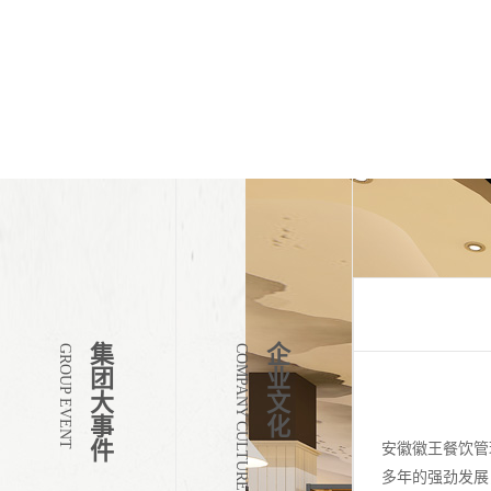
集
企
GROUP EVENT
COMPANY CULTURE
团
业
大
文
事
化
件
安徽徽王餐饮管
多年的强劲发展