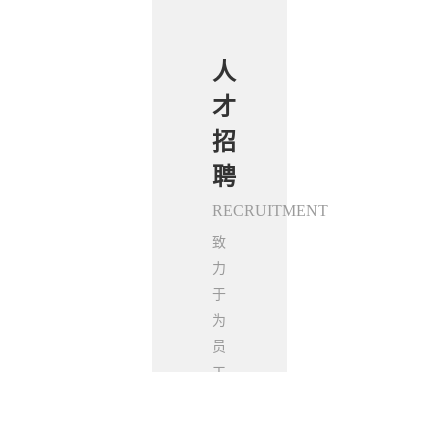
合
人
联
伙
才
系
人
招
我
公
聘
们
告
RECRUITMENT
CONTACT
US
致
PARTNER
电
ANNOUNCEMENT
力
话：
于
为了
0551-
为
完善
68160315
员
标准
网
工
化的
址：
打
供餐
www.ahhw.net
造
服务
地