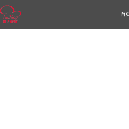
首
打造团
膳餐饮
新标杆
吸取多年来传统膳食经验
结合现代社会日新月异发
展变化,打造清新雅致 就
餐环境,实行精细化管理,